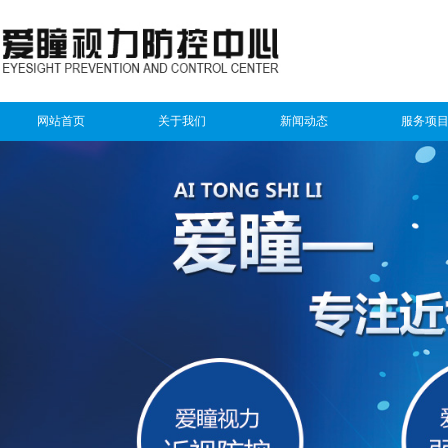
网站首页
关于我们
新闻动态