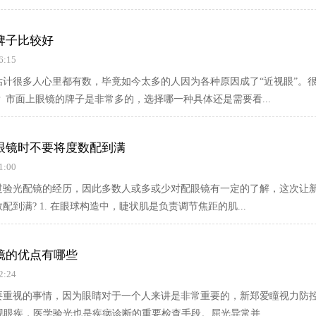
牌子比较好
6:15
估计很多人心里都有数，毕竟如今太多的人因为各种原因成了“近视眼”。
 市面上眼镜的牌子是非常多的，选择哪一种具体还是需要看...
眼镜时不要将度数配到满
1:00
过验光配镜的经历，因此多数人或多或少对配眼镜有一定的了解，这次让
镜时不要将度数配到满? 1. 在眼球构造中，睫状肌是负责调节焦距的肌...
镜的优点有哪些
2:24
要重视的事情，因为眼睛对于一个人来讲是非常重要的，新郑爱瞳视力防
发现眼疾，医学验光也是疾病诊断的重要检查手段。屈光异常并...