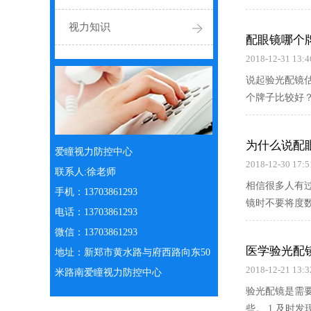
视力知识
配眼镜哪个
2018-12-31 13:4
说起验光配镜
个牌子比较好？
为什么说配
爱瞳视力防控中心
2018-12-30 17:5
联系人:徐老师
相信很多人有
手机：13703861293
电话：13703861293
微信：13703861293
医学验光配
地址：新郑市黄水路与府西路向东50
2018-12-21 13:3
米路南爱瞳视力防控中心
验光配镜是需
些。 1.及时