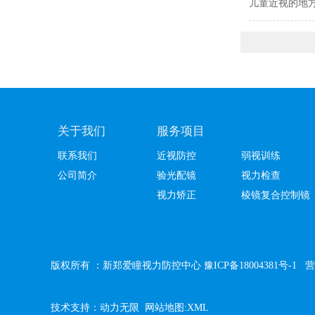
儿童近视的地方
关于我们
服务项目
联系我们
近视防控
弱视训练
公司简介
验光配镜
视力检查
视力矫正
棱镜复合控制镜
版权所有 ：新郑爱瞳视力防控中心
豫ICP备18004381号-1
营
技术支持：
动力无限
网站地图
:
XML