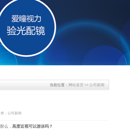
当前位置：
网站首页
>>
公司新闻
？
类：公司新闻
。那么，
高度近视可以游泳吗？