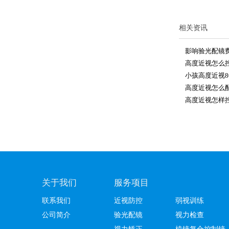
相关资讯
影响验光配镜
高度近视怎么
小孩高度近视8
高度近视怎么
高度近视怎样
关于我们
服务项目
联系我们
近视防控
弱视训练
公司简介
验光配镜
视力检查