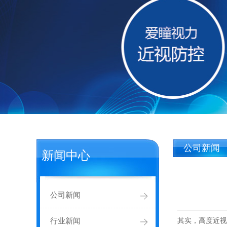
公司新闻
新闻中心
公司新闻
行业新闻
其实，高度近视